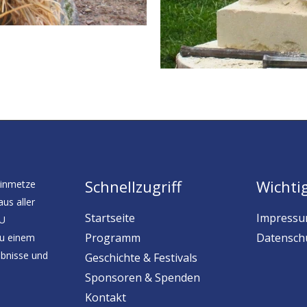
Schnellzugriff
Wichti
einmetze
aus aller
Startseite
Impress
EU
Programm
Datensch
zu einem
ebnisse und
Geschichte & Festivals
Sponsoren & Spenden
Kontakt