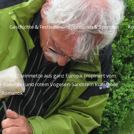
Geschichte & Festivals
Sponsoren & Spenden
Ko
sich 158 Steinmetze aus ganz Europa. Inspiriert vom
e-Kalkstein und rotem Vogesen-Sandstein kunstvolle
 Romantik“.