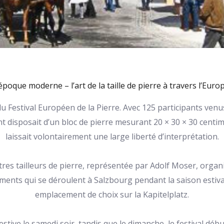
poque moderne – l’art de la taille de pierre à travers l’Eur
n du Festival Européen de la Pierre. Avec 125 participants venus
t disposait d’un bloc de pierre mesurant 20 × 30 × 30 cent
laissait volontairement une large liberté d’interprétation.
îtres tailleurs de pierre, représentée par Adolf Moser, organis
nts qui se déroulent à Salzbourg pendant la saison estival
emplacement de choix sur la Kapitelplatz.
ive le samedi soir, tandis que le dimanche, le festival déb