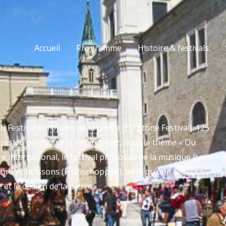
Accueil
Programme
Histoire & festivals
 du Festival européen de la pierre (EU Stone Festival). 125
es en pierre sur la Kapitelplatz, sous le thème « Du
 international, le festival proposait de la musique live,
ture et boissons (Frühschoppen), ainsi qu’une
et le design de la pierre.